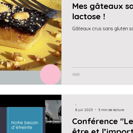
Mes gâteaux sa
lactose !
Gâteaux crus sans gluten s
-
8 juil. 2023
3 min de lecture
Conférence "Le
être et l’impor