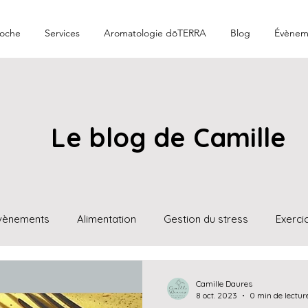
oche
Services
Aromatologie dōTERRA
Blog
Évènem
Le blog de Camille
vènements
Alimentation
Gestion du stress
Exerci
lles
Techniques réflexes
Compléments alimentaires
Camille Daures
8 oct. 2023
0 min de lectur