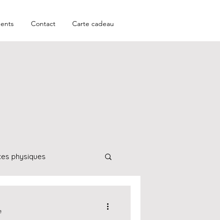
ents
Contact
Carte cadeau
ces physiques
Aromatologie
e