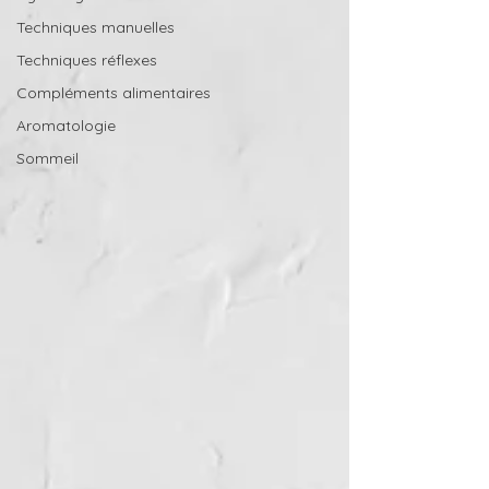
Techniques manuelles
Techniques réflexes
Compléments alimentaires
Aromatologie
Sommeil