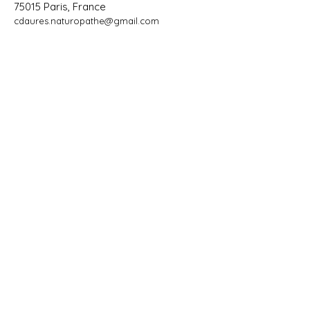
3 rue du Général Beuret
75015 Paris, France
cdaures.naturopathe@gmail.com
Tél :
06 60 59 98 27
Au cabinet :
En soirée la semaine (sauf le mardi)
18h-20h30 (sur rdv)
Le week-end
8h-20h (sur rdv)
En visio :
Du lundi au vendredi (sauf le mardi)
12h-14h 18h-20h30 (sur rdv)
Le week-end
8h-20h (sur rdv)